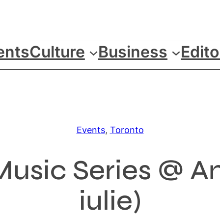
ents
Culture
Business
Edito
Events
, 
Toronto
Music Series @ Am
iulie)