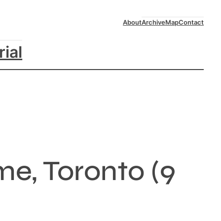
About
Archive
Map
Contact
rial
e, Toronto (9