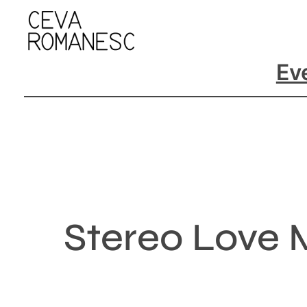
Skip
to
content
Ev
Stereo Love 