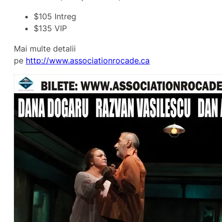
$105 Intreg
$135 VIP
Mai multe detalii
pe
http://www.associationrocade.ca