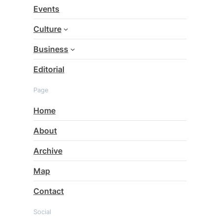
c
Events
h
Culture
Business
Editorial
Page
Home
About
Archive
Map
Contact
Social