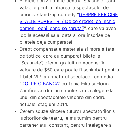
Biletele achizitionate pentru “Scaunele” sunt
valabile pentru intrarea la spectacolul de
umor si stand-up comedy “
DESPRE FERICIRE
SI ALTE POVESTIRI / De ce credeti ca inchid
oamenii ochii cand se saruta?
“, care va avea
loc la aceeasi sala, data si ora inscrise pe
biletele deja cumparate!
Drept compensatie materiala si morala fata
de toti cei care au cumparat bilete la
“Scaunele”, oferim gratuit un voucher în
valoare de $50 care poate fi schimbat pentru
1 bilet VIP la urmatorul spectacol, comedia
“
DOI PE O BANCA
” cu Tania Filip si Florin
Zamfirescu din luna aprilie sau la alegere la
unul din spectacolele viitoare din cadrul
actualei stagiuni 2014.
Cerem scuze sincere tuturor spectatorilor si
iubitorilor de teatru, le multumim pentru
parteneriatul constant, pentru intelegere si