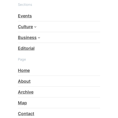
Sections
r
c
Events
h
Culture
Business
Editorial
Page
Home
About
Archive
Map
Contact