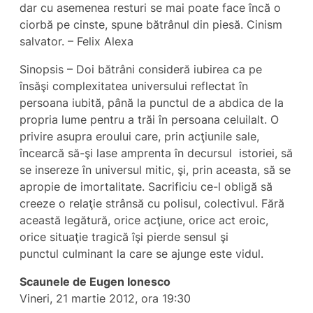
dar cu asemenea resturi se mai poate face încă o
ciorbă pe cinste, spune bătrânul din piesă. Cinism
salvator. – Felix Alexa
Sinopsis – Doi bătrâni consideră iubirea ca pe
însăşi complexitatea universului reflectat în
persoana iubită, până la punctul de a abdica de la
propria lume pentru a trăi în persoana celuilalt. O
privire asupra eroului care, prin acţiunile sale,
încearcă să-şi lase amprenta în decursul istoriei, să
se insereze în universul mitic, şi, prin aceasta, să se
apropie de imortalitate. Sacrificiu ce-l obligă să
creeze o relaţie strânsă cu polisul, colectivul. Fără
această legătură, orice acţiune, orice act eroic,
orice situaţie tragică îşi pierde sensul şi
punctul culminant la care se ajunge este vidul.
Scaunele de Eugen Ionesco
Vineri, 21 martie 2012, ora 19:30