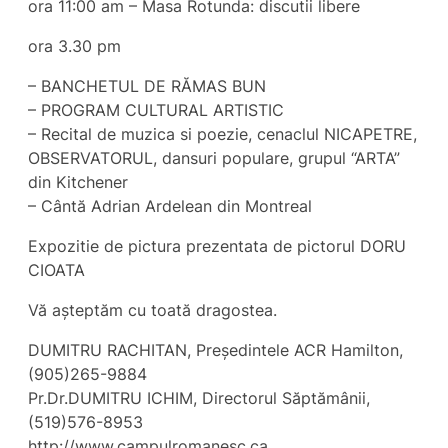
ora 11:00 am – Masa Rotunda: discutii libere
ora 3.30 pm
– BANCHETUL DE RĂMAS BUN
– PROGRAM CULTURAL ARTISTIC
– Recital de muzica si poezie, cenaclul NICAPETRE,
OBSERVATORUL, dansuri populare, grupul “ARTA”
din Kitchener
– Cântă Adrian Ardelean din Montreal
Expozitie de pictura prezentata de pictorul DORU
CIOATA
Vă așteptăm cu toată dragostea.
DUMITRU RACHITAN, Președintele ACR Hamilton,
(905)265-9884
Pr.Dr.DUMITRU ICHIM, Directorul Săptămânii,
(519)576-8953
http://www.campulromanesc.ca