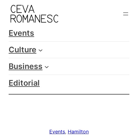
Skip
to
content
Events
Culture
Business
Editorial
Events
, 
Hamilton