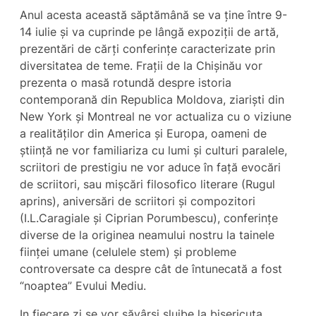
Anul acesta această săptămână se va ține între 9-
14 iulie și va cuprinde pe lângă expoziții de artă,
prezentări de cărți conferințe caracterizate prin
diversitatea de teme. Frații de la Chișinău vor
prezenta o masă rotundă despre istoria
contemporană din Republica Moldova, ziariști din
New York și Montreal ne vor actualiza cu o viziune
a realităților din America și Europa, oameni de
știință ne vor familiariza cu lumi și culturi paralele,
scriitori de prestigiu ne vor aduce în față evocări
de scriitori, sau mișcări filosofico literare (Rugul
aprins), aniversări de scriitori și compozitori
(I.L.Caragiale și Ciprian Porumbescu), conferințe
diverse de la originea neamului nostru la tainele
ființei umane (celulele stem) și probleme
controversate ca despre cât de întunecată a fost
“noaptea” Evului Mediu.
In fiecare zi se vor săvârși slujbe la bisericuța