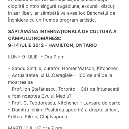
cioplită dintr’o singură rugăciune, excursii, discuții
în aer liber, iar sâmbătă va avea loc Banchetul de
Închidere cu un frumos program artistic.
SĂPTĂMÂNA INTERNAȚIONALĂ DE CULTURĂ A
CÂMPULUI ROMÂNESC
9-14 IULIE 2012 – HAMILTON, ONTARIO
LUNI- 9 IULIE – Ora 7 pm
– Sandu Sindile, curator, Homer Watson, Kitchener
– Actualitatea lui I.L.Caragiale – 100 de ani de la
moartea sa
– Prof. Ion Ștefănescu, Toronto – Cât de întunecată
a fost noaptea Evului Mediu?
– Prof. C. Teodorescu, Kitchener – Lansare de carte
– Dumitru Ichim ”Psaltirea apocrifă a dreptului Iov”,
Editura Eikon, Cluj-Napoca.
MARȚI 10 IULIE ora 7 pm