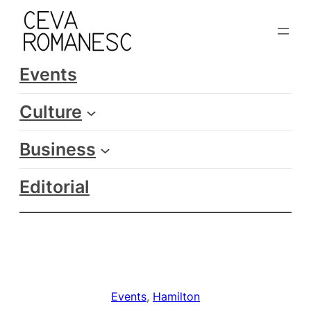
Skip
to
content
Events
Culture
Business
Editorial
Events
, 
Hamilton