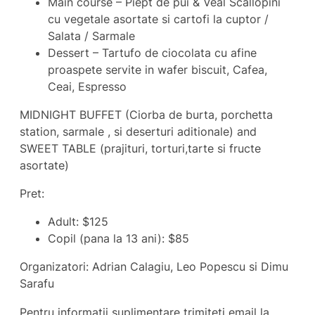
Main course – Piept de pui & Veal Scallopini
cu vegetale asortate si cartofi la cuptor /
Salata / Sarmale
Dessert – Tartufo de ciocolata cu afine
proaspete servite in wafer biscuit, Cafea,
Ceai, Espresso
MIDNIGHT BUFFET (Ciorba de burta, porchetta
station, sarmale , si deserturi aditionale) and
SWEET TABLE (prajituri, torturi,tarte si fructe
asortate)
Pret:
Adult: $125
Copil (pana la 13 ani): $85
Organizatori: Adrian Calagiu, Leo Popescu si Dimu
Sarafu
Pentru informatii suplimentare trimiteti email la