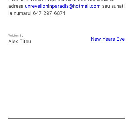
adresa
unrevelioninparadis@hotmail.
com
sau sunati
la numarul 647-297-6874
Written By
New Years Eve
Alex Titeu