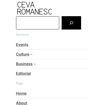
S
e
a
Sections
r
c
Events
h
Culture
Business
Editorial
Page
Home
About