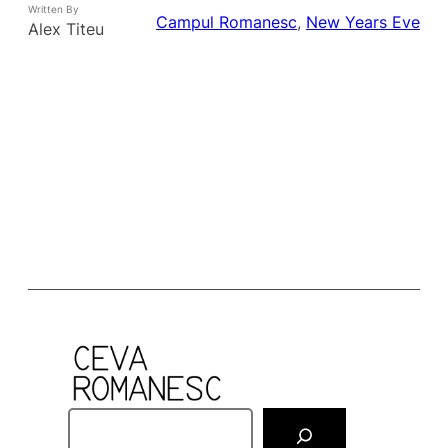
Written By
Campul Romanesc
, 
New Years Eve
Alex Titeu
S
e