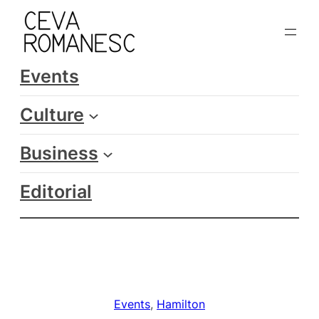
Skip
to
content
Events
Culture
Business
Editorial
Events
, 
Hamilton