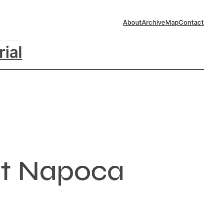
About
Archive
Map
Contact
rial
nt Napoca