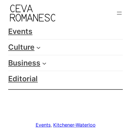
Skip
to
content
Events
Culture
Business
Editorial
Events
, 
Kitchener-Waterloo