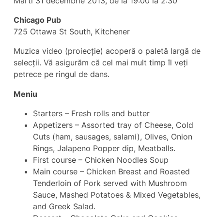
Marti 31 decembrie 2013, de la 19:00 la 2:30
Chicago Pub
725 Ottawa St South, Kitchener
Muzica video (proiecție) acoperă o paletă largă de
selecții. Vă asigurăm că cel mai mult timp îl veți
petrece pe ringul de dans.
Meniu
Starters – Fresh rolls and butter
Appetizers – Assorted tray of Cheese, Cold
Cuts (ham, sausages, salami), Olives, Onion
Rings, Jalapeno Popper dip, Meatballs.
First course – Chicken Noodles Soup
Main course – Chicken Breast and Roasted
Tenderloin of Pork served with Mushroom
Sauce, Mashed Potatoes & Mixed Vegetables,
and Greek Salad.