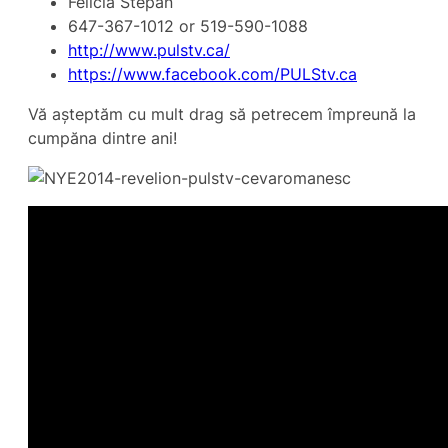
Felicia Stepan
647-367-1012 or 519-590-1088
http://www.pulstv.ca/
https://www.facebook.com/PULStv.ca
Vă așteptăm cu mult drag să petrecem împreună la
cumpăna dintre ani!