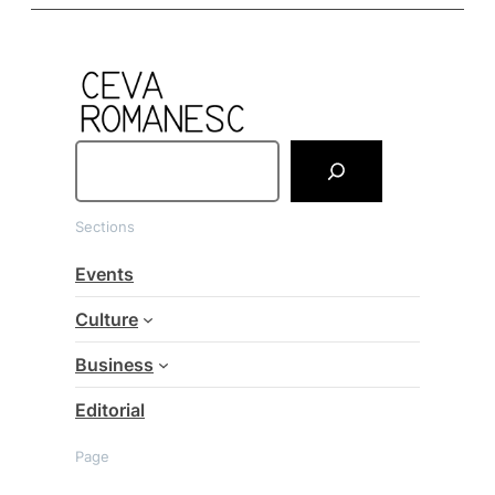
S
e
a
Sections
r
c
Events
h
Culture
Business
Editorial
Page