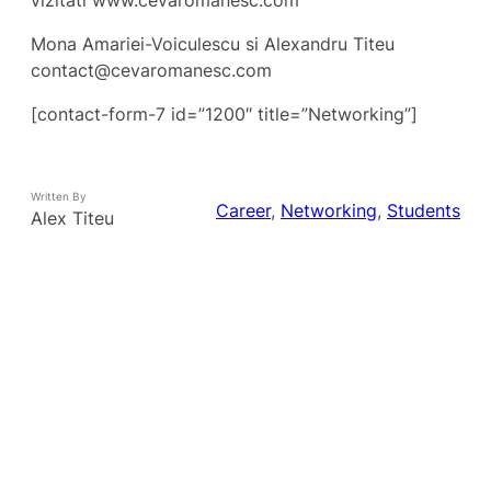
vizitati www.cevaromanesc.com
Mona Amariei-Voiculescu si Alexandru Titeu
contact@cevaromanesc.com
[contact-form-7 id=”1200″ title=”Networking”]
Written By
Career
, 
Networking
, 
Students
Alex Titeu