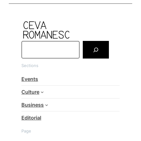
S
e
a
Sections
r
c
Events
h
Culture
Business
Editorial
Page