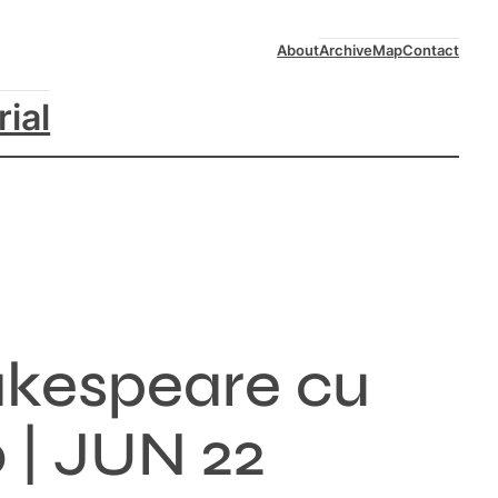
About
Archive
Map
Contact
rial
akespeare cu
 | JUN 22