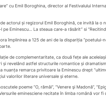
re” cu Emil Boroghina, director al Festivalului Inter
de actorul și regizorul Emil Boroghină, ce invită la o 
du-l pe Eminescu… La steaua care-a răsărit” si “Recit
 împlinirea a 125 de ani de la dispariția “poetului-n
parte.
elație de complementaritate, ca două fețe ale aceleiaș
ri și revelând astfel structurile romantice și dramatis
va nuanța remarca privitoare la Eminescu drept “ultimu
l valorilor literare universale și eterne.
unoscutele poeme “O, rămâi”, “Venere şi Madonă”, “Epig
ersurile eminesciene recitate în limba română vor fi d