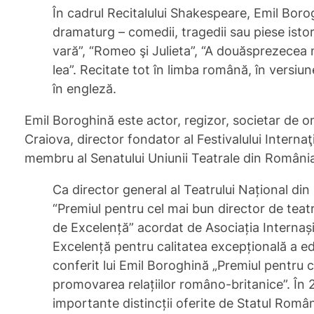
În cadrul Recitalului Shakespeare, Emil Boro
dramaturg – comedii, tragedii sau piese istor
vară”, “Romeo şi Julieta”, “A douăsprezecea n
lea”. Recitate tot în limba română, în versiun
în engleză.
Emil Boroghină este actor, regizor, societar de o
Craiova, director fondator al Festivalului Intern
membru al Senatului Uniunii Teatrale din Români
Ca director general al Teatrului Național din
“Premiul pentru cel mai bun director de teat
de Excelență” acordat de Asociația Internașio
Excelență pentru calitatea excepțională a edi
conferit lui Emil Boroghină „Premiul pentru c
promovarea relațiilor româno-britanice”. În 2
importante distincții oferite de Statul Româ