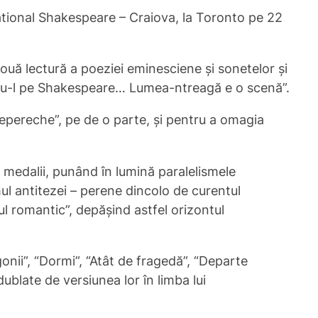
national Shakespeare – Craiova, la Toronto pe 22
nouă lectură a poeziei eminesciene și sonetelor și
indu-l pe Shakespeare… Lumea-ntreagă e o scenă”.
epereche”, pe de o parte, și pentru a omagia
i medalii, punând în lumină paralelismele
mul antitezei – perene dincolo de curentul
l romantic”, depășind astfel orizontul
onii”, “Dormi”, “Atât de fragedă”, “Departe
ublate de versiunea lor în limba lui