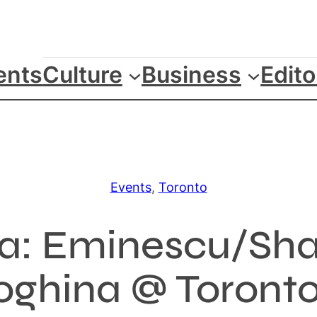
ents
Culture
Business
Edito
Events
, 
Toronto
ra: Eminescu/Sh
oghina @ Toronto