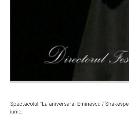
Spectacolul “La aniversara: Eminescu / Shakespea
iunie.