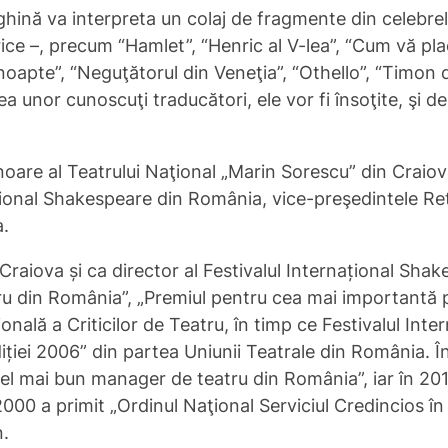
ghină va interpreta un colaj de fragmente din celebrel
ice –, precum “Hamlet”, “Henric al V-lea”, “Cum vă plac
oapte”, “Neguţătorul din Veneţia”, “Othello”, “Timon di
ea unor cunoscuţi traducători, ele vor fi însoţite, şi de
noare al Teatrului Naţional „Marin Sorescu” din Craio
aţional Shakespeare din România, vice-preşedintele Re
a.
 Craiova și ca director al Festivalul Internațional Sha
ru din România”, „Premiul pentru cea mai importantă p
nală a Criticilor de Teatru, în timp ce Festivalul Int
ției 2006” din partea Uniunii Teatrale din România. În 
el mai bun manager de teatru din România”, iar în 2011
000 a primit „Ordinul Naţional Serviciul Credincios în
n.