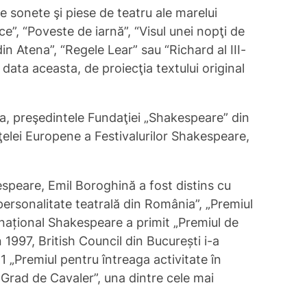
e sonete şi piese de teatru ale marelui
e”, “Poveste de iarnă”, “Visul unei nopţi de
n Atena”, “Regele Lear” sau “Richard al III-
 data aceasta, de proiecţia textului original
va, preşedintele Fundaţiei „Shakespeare” din
ţelei Europene a Festivalurilor Shakespeare,
kespeare, Emil Boroghină a fost distins cu
ersonalitate teatrală din România”, „Premiul
ernațional Shakespeare a primit „Premiul de
1997, British Council din București i-a
 „Premiul pentru întreaga activitate în
 Grad de Cavaler”, una dintre cele mai