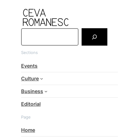
S
e
a
Sections
r
c
Events
h
Culture
Business
Editorial
Page
Home