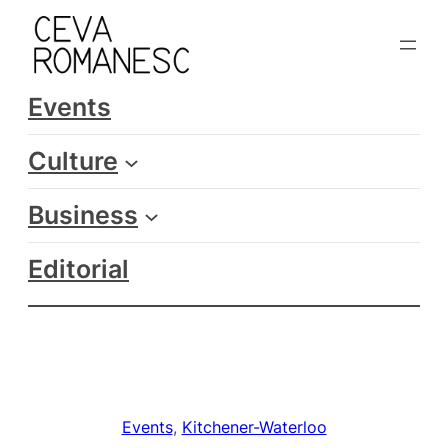
Skip
to
content
Events
Culture
Business
Editorial
Events
, 
Kitchener-Waterloo