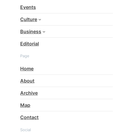
c
Events
h
Culture
Business
Editorial
Page
Home
About
Archive
Map
Contact
Social