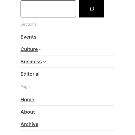
S
e
a
Sections
r
c
Events
h
Culture
Business
Editorial
Page
Home
About
Archive